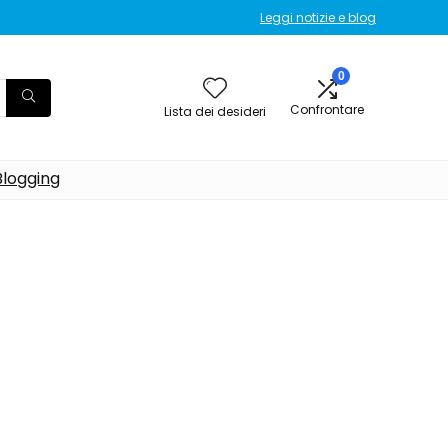
Leggi notizie e blog
0
Confrontare
Lista dei desideri
Blogging