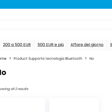
200 a 500 EUR
500 EUR e più
Affare del giorno
ome
Product Supporta tecnologia Bluetooth
‎No
No
owing all 2 results