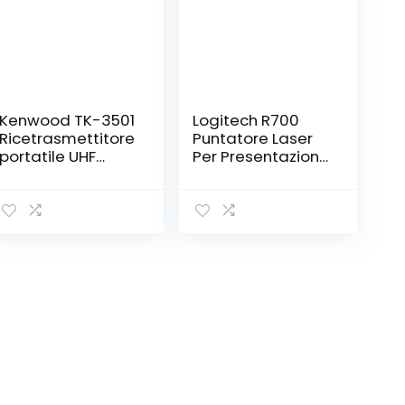
Kenwood TK-3501
Logitech R700
Ricetrasmettitore
Puntatore Laser
portatile UHF
Per Presentazioni
PMR446
Wireless, 2,4 GHz
analogico, 16
con Ricevitore
canali, portata
USB Nano, ‎Pointer
fino a 6 km,
Laser Rosso,
utilizzo libero
Campo Operativo
senza licenza,
da 30 Metri,
Nero
Display LCD per
Rilevare Tempo, 6
Pulsanti, per ‎PC –
Nero