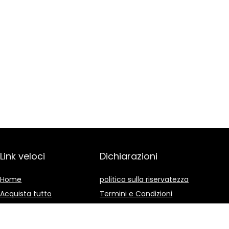
Link veloci
Dichiarazioni
Home
politica sulla riservatezza
Acquista tutto
Termini e Condizioni
Blog
Divulgazione delle
Affiliazioni
I nostri negozi online