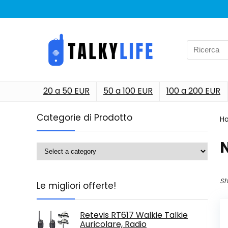
Search
for:
20 a 50 EUR
50 a 100 EUR
100 a 200 EUR
Categorie di Prodotto
H
‎
Sh
Le migliori offerte!
Retevis RT617 Walkie Talkie
Auricolare, Radio