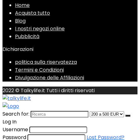
Home
Acquista tutto
Blog
I nostri negozi online
Pubblicità
Dichiarazioni
politica sulla riservatezza
Termini e Condizioni
Divulgazione delle Affiliazioni
2022 © Talkylife.it Tutti i diritti riservati
Search for:
Log In
Username
Password
Lost Password?