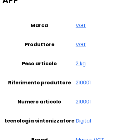
APP
Marca
‎VGT
Produttore
‎VGT
Peso articolo
‎2 kg
Riferimento produttore
‎210001
Numero articolo
‎210001
tecnologia sintonizzatore
‎Digital
Brand
Marca: VGT