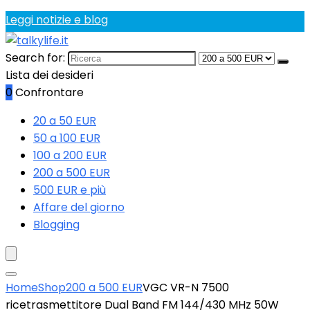
Leggi notizie e blog
Search for:
Lista dei desideri
0
Confrontare
20 a 50 EUR
50 a 100 EUR
100 a 200 EUR
200 a 500 EUR
500 EUR e più
Affare del giorno
Blogging
Home
Shop
200 a 500 EUR
VGC VR-N 7500
ricetrasmettitore Dual Band FM 144/430 MHz 50W