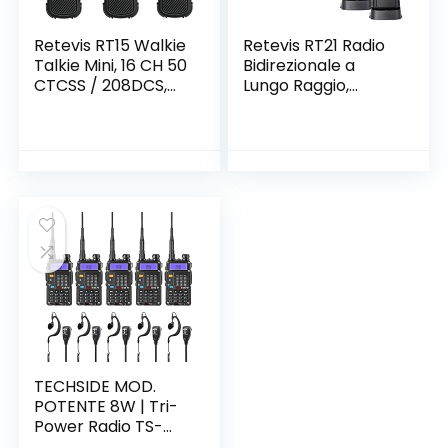
Retevis RT15 Walkie
Retevis RT21 Radio
Talkie Mini, 16 CH 50
Bidirezionale a
CTCSS / 208DCS,
Lungo Raggio,
VOX,
Walkie Talkie
Ricetrasmettitore
Ricaricabile, Walkie
Ricaricabili, Cavo di
Talkie Portatili per
Ricarica USB e
Adulti
Adattatore,
Comunicazione in
Ricetrasmittenti
Campeggio
Portatile Adatta
salvataggio (Nero,
per Familiari (Nero,
5 Pezzi)
5 Pezzi)
TECHSIDE MOD.
POTENTE 8W | Tri-
Power Radio TS-
T9+ Dual Band