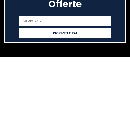
Offerte
Link veloci
Home
Acquista tutto
Blog
I nostri negozi online
Pubblicità
Dichiarazioni