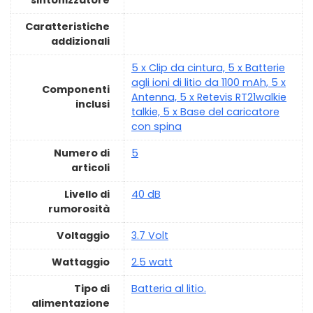
Caratteristiche
addizionali
‎5 x Clip da cintura, 5 x Batterie
agli ioni di litio da 1100 mAh, 5 x
Componenti
Antenna, 5 x Retevis RT21walkie
inclusi
talkie, 5 x Base del caricatore
con spina
Numero di
5
articoli
Livello di
‎40 dB
rumorosità
Voltaggio
‎3.7 Volt
Wattaggio
‎2.5 watt
Tipo di
‎Batteria al litio.
alimentazione