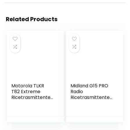
Related Products
Motorola TLKR
Midland G15 PRO
T82 Extreme
Radio
Ricetrasmittente
Ricetrasmittente
PMR dispositivo
IP67 Walkie Talkie
32 Canali PMR446
senza licenza- 1
Ricetrasmettitore,
Batterie