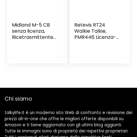
Nero)
Midland M-5 CB
Retevis RT24
senza licenza,
Walkie Talkie,
Ricetrasmittente
PMR446 Licenza-
Veicolare Multi
Libero 16 Canali
Banda 40 Canali
CTCSS/DCS,
AM/FM, con
Walkie Talkie
Comandi
Professionali,
Direttamente sul
Ricetrasmittenti
Microfono con
con Auricolare, per
Display LCD, con
Ristoranti, Scuole,
Presa 2 Pin
Supermercati,
Kenwood e USB
Hotel ecc. (Nero,5
Chi siamo
Coppia)
talkylife.it è un moderno sito Web di confronto e revisione dei
prezzi all-in-one che offre le migliori offerte disponibili su
Amazon e ti tiene aggiornato con gli ultimi blog aggiunti.
Tutte le immagini sono di proprietà dei rispettivi proprietari.