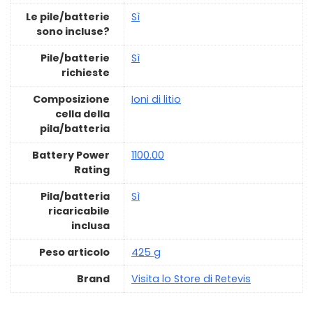
Le pile/batterie
‎Sì
sono incluse?
Pile/batterie
‎Sì
richieste
Composizione
‎Ioni di litio
cella della
pila/batteria
Battery Power
‎1100.00
Rating
Pila/batteria
‎Sì
ricaricabile
inclusa
Peso articolo
‎425 g
Brand
Visita lo Store di Retevis