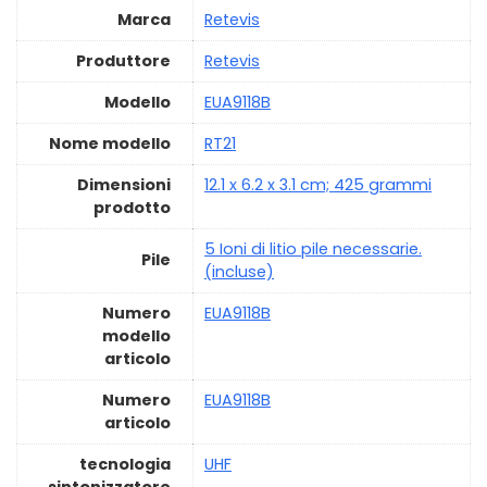
Marca
‎Retevis
Produttore
‎Retevis
Modello
‎EUA9118B
Nome modello
‎RT21
Dimensioni
‎12.1 x 6.2 x 3.1 cm; 425 grammi
prodotto
‎5 Ioni di litio pile necessarie.
Pile
(incluse)
Numero
‎EUA9118B
modello
articolo
Numero
‎EUA9118B
articolo
tecnologia
‎UHF
sintonizzatore