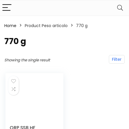
Home
Product Peso articolo
‎770 g
‎770 g
Filter
Showing the single result
QRP SSB HF