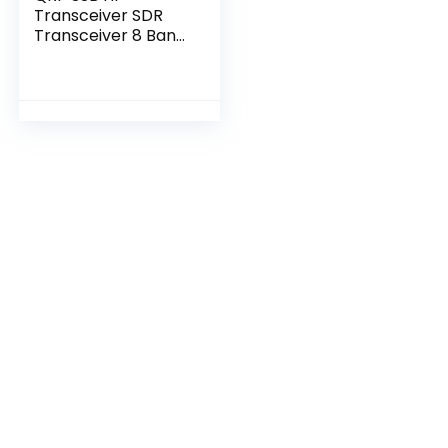
Transceiver SDR
Transceiver 8 Band
USB LSB CW AM
Mode 5W con
Batteria 6000mAH
Blu