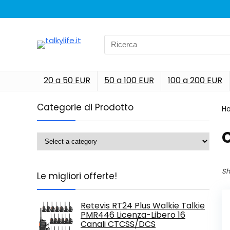
Search
for:
20 a 50 EUR
50 a 100 EUR
100 a 200 EUR
Categorie di Prodotto
H
‎
Sh
Le migliori offerte!
Retevis RT24 Plus Walkie Talkie
PMR446 Licenza-Libero 16
Canali CTCSS/DCS