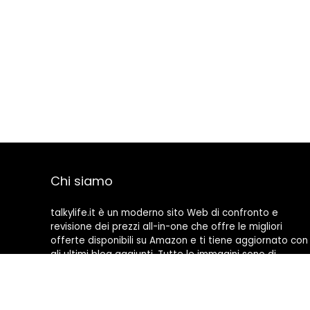
Chi siamo
talkylife.it è un moderno sito Web di confronto e
revisione dei prezzi all-in-one che offre le migliori
offerte disponibili su Amazon e ti tiene aggiornato con
gli ultimi blog aggiunti. Tutte le immagini sono di
proprietà dei rispettivi proprietari. Tutti i contenuti
citati derivano dalle rispettive fonti.