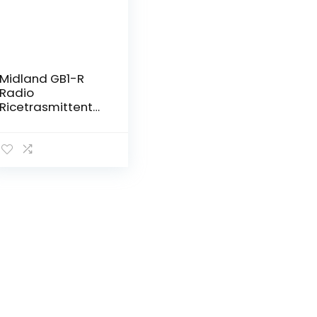
Midland GB1-R
Radio
Ricetrasmittente
PMR 446 senza
licenza 8 Canali +
91 Programmabili
con CTCSS – 1
Ricetrasmettitore
, Microfono e
Supporto, Cavo di
Alimentazione
Accendisigari e
Viti