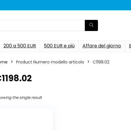
200 a 500 EUR
500 EUR e più
Affare del giorno
ome
Product Numero modello articolo
‎C1198.02
C1198.02
owing the single result