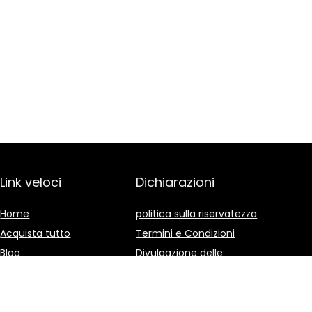
Link veloci
Dichiarazioni
Home
politica sulla riservatezza
Acquista tutto
Termini e Condizioni
Blog
Divulgazione delle
Affiliazioni
I nostri negozi online
Pubblicità