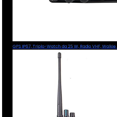
GPS IP67, Triplo-Watch da 25 W, Radio VHF, Walkie