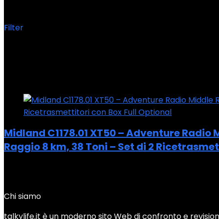
Filter
Showing the single result
Added to wishlist
Removed from wishlist
0
Add to compare
Midland C1178.01 XT50 – Adventure Radio M
Raggio 8 km, 38 Toni – Set di 2 Ricetrasmet
Added to wishlist
Removed from wishlist
0
Add to compare
Chi siamo
talkylife.it è un moderno sito Web di confronto e revisione