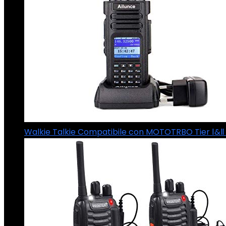
Walkie Talkie Compatibile con MOTOTRBO Tier Ⅰ&Ⅱ