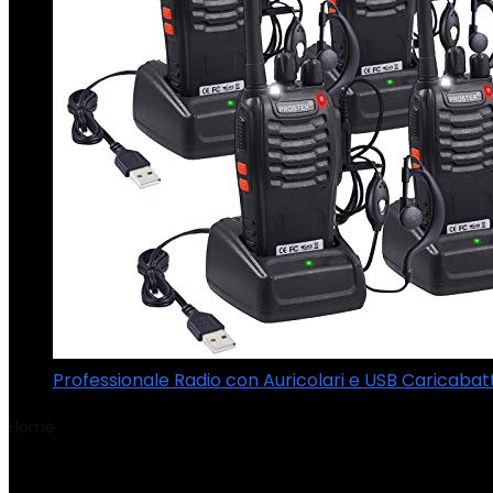
Professionale Radio con Auricolari e USB Caricaba
Home
Product Numero modello articolo
‎C1178.01
‎C1178.01