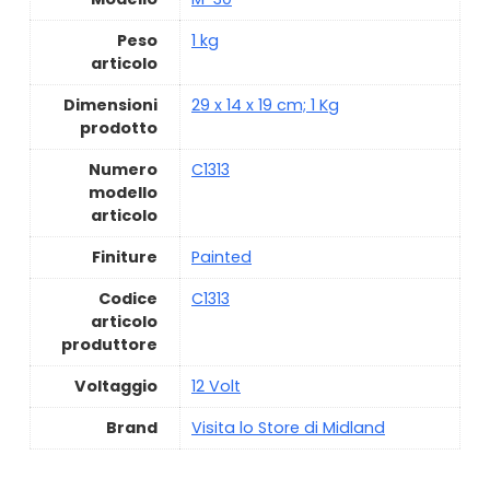
Peso
‎1 kg
articolo
Dimensioni
‎29 x 14 x 19 cm; 1 Kg
prodotto
Numero
‎C1313
modello
articolo
Finiture
‎Painted
Codice
‎C1313
articolo
produttore
Voltaggio
‎12 Volt
Brand
Visita lo Store di Midland