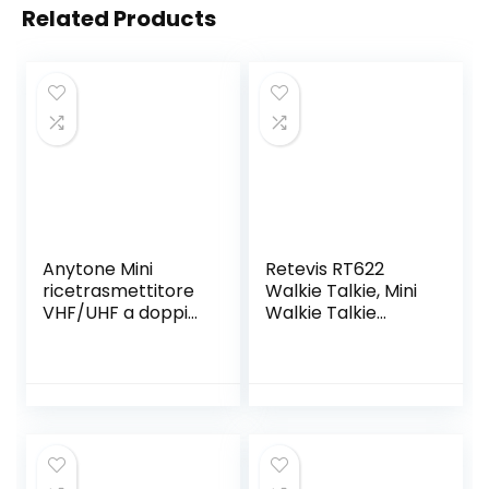
Related Products
Anytone Mini
Retevis RT622
ricetrasmettitore
Walkie Talkie, Mini
VHF/UHF a doppia
Walkie Talkie
banda
Ricaricabile, Scan
5W/15/25W,200
VOX, 16 Canali
canali, CTCSS e
Licenza-libero
DCS con
PMR446, Allarme
microfono DTMF
di Emergenza,
Ricetrasmettitori
Portatile per
Scuole, Ristorante