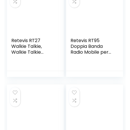
(Nero, 10 Pezzi)
Retevis RT27
Retevis RT95
Walkie Talkie,
Doppia Banda
Walkie Talkie
Radio Mobile per
Ricaricabili con
Auto,
Caricatore da 6
5W/15W/25W 200
Slot, PMR446
Canali, Radio
Licenza-Libero 16
Amatoriali con
Canali CTCSS/DCS
Cavo di
VOX,
Programmazione
Ricetrasmittenti
e Microfono,
per Cantiere,
Baracchino Auto
Magazzino,
(Nero 1
Logistica (6
Confezione)
Pezzi,Nero)