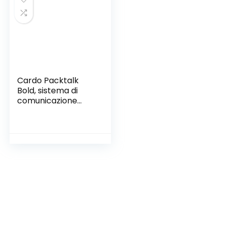
Cardo Packtalk
Bold, sistema di
comunicazione
Bluetooth per
motociclette,
include Packtalk
Bold E, nero,
confezione singola
UK