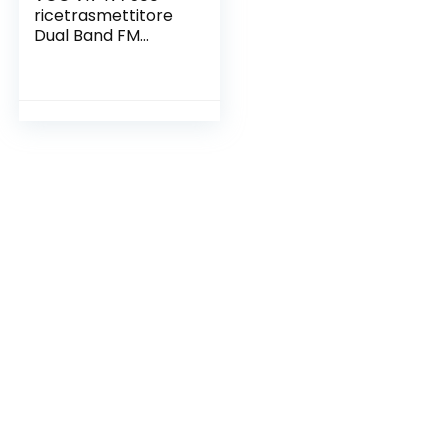
ricetrasmettitore
Dual Band FM
144/430 MHz 50W
controllo via APP