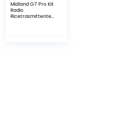
Midland G7 Pro Kit
Radio
Ricetrasmittente
Walkie Talkie Dual
Band 8 Canali
PMR446 e 69
Canali LPD – 2
Ricetrasmettitori, 2
Set Batterie
Ricaricabili,
Caricatore Doppio
con Alimentatore, 2
Clip Cintura