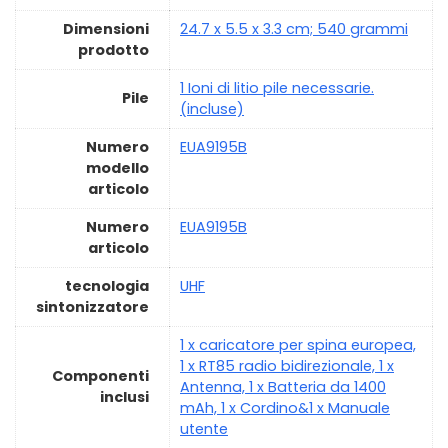
Dimensioni
‎24.7 x 5.5 x 3.3 cm; 540 grammi
prodotto
‎1 Ioni di litio pile necessarie.
Pile
(incluse)
Numero
‎EUA9195B
modello
articolo
Numero
‎EUA9195B
articolo
tecnologia
‎UHF
sintonizzatore
‎1 x caricatore per spina europea,
1 x RT85 radio bidirezionale, 1 x
Componenti
Antenna, 1 x Batteria da 1400
inclusi
mAh, 1 x Cordino&1 x Manuale
utente