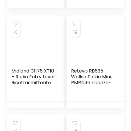
Professionali,
Portatili con
Ricarica USB VOX
Auricolare
16 Canali Torcia
Originale Batteria
Elettrica Portatile
(Confezione da 2)
Walkie-Talkie
Professionali(2
Pezzi)
Midland C1176 XT10
Retevis RB635
– Radio Entry Level
Walkie Talkie Mini,
Ricetrasmittente
PMR446 Licenza-
Walkie Talkie –
Libero, Portatile
PMR 446 senza
Walkie Talkie con
licenza -Colore
Torcia Elettrica,
Rosso – 16 Canali,
VOX, Professionali
Raggio 4 km, 38
Ricetrasmittenti
Toni – Set di 2
per Famiglia,
Ricetrasmettitori
Campeggio(Nero,
2 Pezzi)