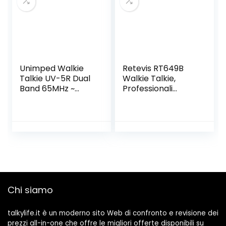
Unimped Walkie
Retevis RT649B
Talkie UV-5R Dual
Walkie Talkie,
Band 65MHz ~
Professionali
108MHz VHF/UHF
Ricaricabile
Walky Talky LED
Licenza-libera,con
FM 128 Memory
Batteria AA 16CH
Channels 2 Way
Portatile a Lunga
Radio FM
Distanza Walkie
Transceiver Radio
Talkie per Attività
Receiver Support
Familiari Adulti (2
VOX with EU Power
Pezzi)
Cable
Chi siamo
talkylife.it è un moderno sito Web di confronto e revisione dei
prezzi all-in-one che offre le migliori offerte disponibili su