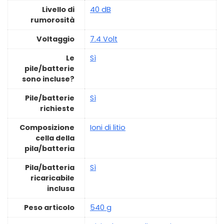
Livello di
‎40 dB
rumorosità
Voltaggio
‎7.4 Volt
Le
‎Sì
pile/batterie
sono incluse?
Pile/batterie
‎Sì
richieste
Composizione
‎Ioni di litio
cella della
pila/batteria
Pila/batteria
‎Sì
ricaricabile
inclusa
Peso articolo
‎540 g