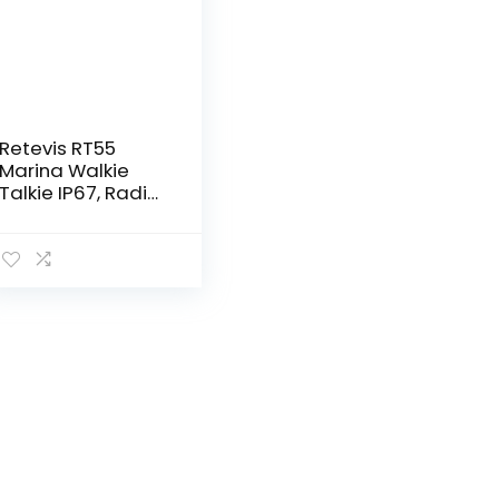
Retevis RT55
Marina Walkie
Talkie IP67, Radio
Portatile
Impermeabile
con Vibrazione,
Radio
Bidirezionale
Galleggiante,
Radio ad
Altissima
Frequenza con
Attrezzatura
Marina (Nero, 1
Pezzo)