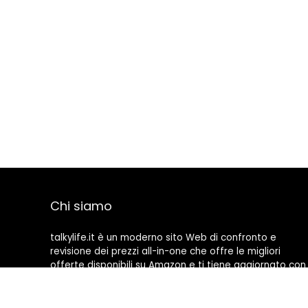
Chi siamo
talkylife.it è un moderno sito Web di confronto e
revisione dei prezzi all-in-one che offre le migliori
offerte disponibili su Amazon e ti tiene aggiornato con
gli ultimi blog aggiunti. Tutte le immagini sono di
proprietà dei rispettivi proprietari. Tutti i contenuti
citati derivano dalle rispettive fonti.