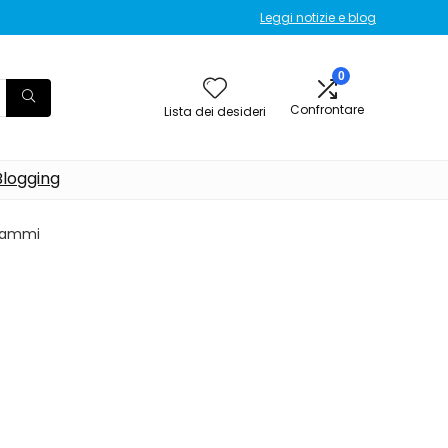
Leggi notizie e blog
0
Confrontare
Lista dei desideri
Blogging
grammi