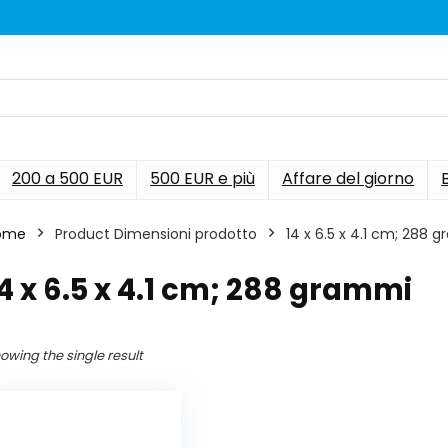
200 a 500 EUR
500 EUR e più
Affare del giorno
ome
Product Dimensioni prodotto
‎14 x 6.5 x 4.1 cm; 288 
14 x 6.5 x 4.1 cm; 288 grammi
owing the single result