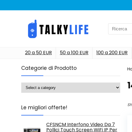
Search
for:
20 a 50 EUR
50 a 100 EUR
100 a 200 EUR
Categorie di Prodotto
H
‎
Sh
Le migliori offerte!
CFSNCM Interfono Video Da 7
Pollici Touch Screen WiFi IP Per