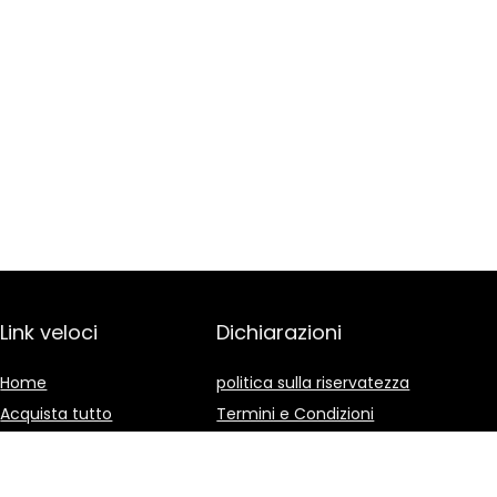
Link veloci
Dichiarazioni
Home
politica sulla riservatezza
Acquista tutto
Termini e Condizioni
Blog
Divulgazione delle
Affiliazioni
I nostri negozi online