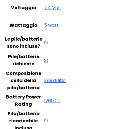
Voltaggio
‎7.4 Volt
Wattaggio
‎5 watt
Le pile/batterie
‎Sì
sono incluse?
Pile/batterie
‎Sì
richieste
Composizione
cella della
‎Ioni di litio
pila/batteria
Battery Power
‎1200.00
Rating
Pila/batteria
ricaricabile
‎Sì
inclusa