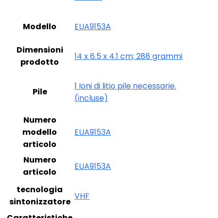
Modello
‎EUA9153A
Dimensioni
‎14 x 6.5 x 4.1 cm; 288 grammi
prodotto
‎1 Ioni di litio pile necessarie.
Pile
(incluse)
Numero
modello
‎EUA9153A
articolo
Numero
‎EUA9153A
articolo
tecnologia
‎VHF
sintonizzatore
Caratteristiche