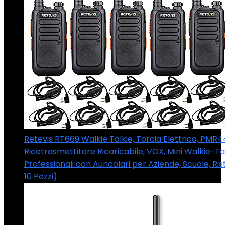
Retevis RT669 Walkie Talkie, Torcia Elettrica, PMR
Ricetrasmettitore Ricaricabile, VOX, Mini Walkie-Ta
Professionali con Auricolari per Aziende, Scuole, Ris
10 Pezzi)