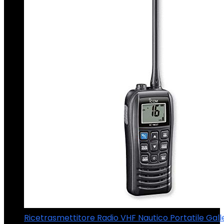
Ricetrasmettitore Radio VHF Nautico Portatile Gal