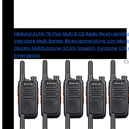
Midland ALAN 78 Plus Multi B CB Radio Ricetrasmitt
Veicolare Multi Banda, Ricetrasmettitore con Micro
Display Multifunzione, SCAN, Squelch, Funzione LCR 
Emergenza