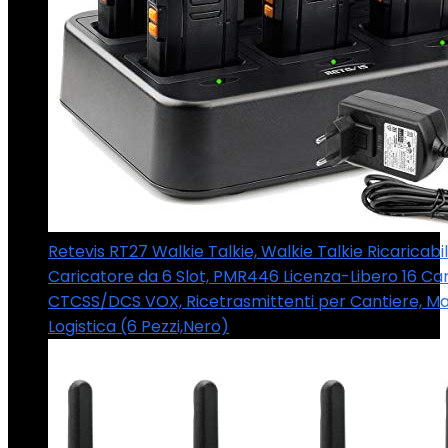
Retevis RT27 Walkie Talkie, Walkie Talkie Ricaricabil
Caricatore da 6 Slot, PMR446 Licenza-Libero 16 Can
CTCSS/DCS VOX, Ricetrasmittenti per Cantiere, Ma
Logistica (6 Pezzi,Nero)