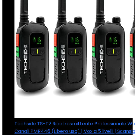
Techside TS-T2 Ricetrasmittente Professionale Walk
Canali PMR446 (Libero uso) | Vox a 5 livelli | Scansi