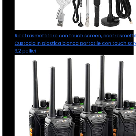
Ricetrasmettitore con touch screen, ricetrasmett
Custodia in plastica bianca portatile con touch sc
3,2 pollici