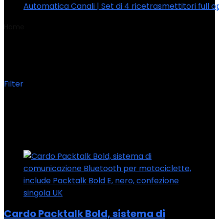
Automatica Canali | Set di 4 ricetrasmettitori full o
Home
Product Codice articolo produttore
‎PTB00050
‎PTB00050
Filter
Showing the single result
Added to wishlist
Removed from wishlist
0
Add to compare
Cardo Packtalk Bold, sistema di