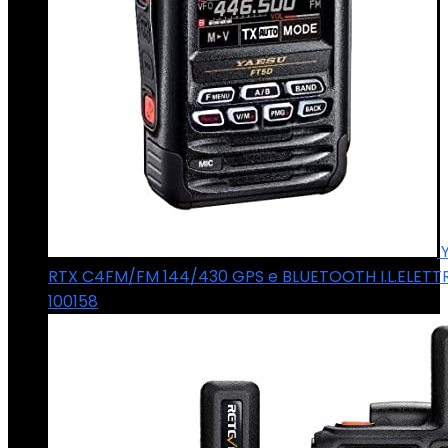
RTX C4FM/FM 144/430 GPS e BLUETOOTH I.L.ELET
100158