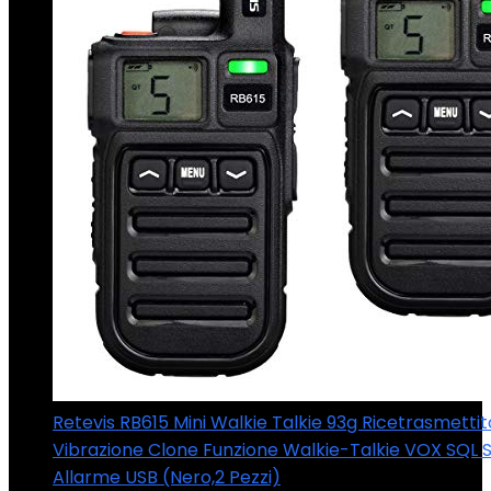
Retevis RB615 Mini Walkie Talkie 93g Ricetrasmetti
Vibrazione Clone Funzione Walkie-Talkie VOX SQL 
Allarme USB (Nero,2 Pezzi)