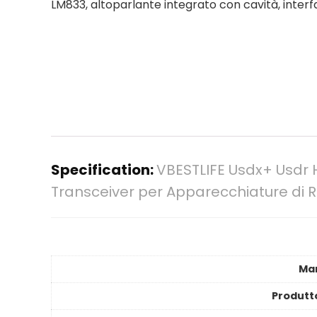
LM833, altoparlante integrato con cavità, inter
Specification:
VBESTLIFE Usdx+ Usdr 
Transceiver per Apparecchiature di R
Ma
Produtt