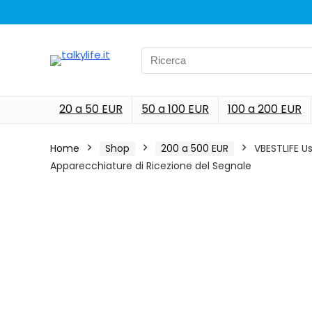
Search
for:
20 a 50 EUR
50 a 100 EUR
100 a 200 EUR
Home
Shop
200 a 500 EUR
VBESTLIFE U
Apparecchiature di Ricezione del Segnale