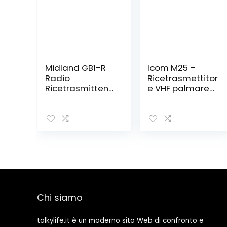
Midland GB1-R
Icom M25 –
Radio
Ricetrasmettitor
Ricetrasmittent
e VHF palmare
e PMR 446 senza
nautico,
licenza 8 Canali
impermeabile, b
+ 91
lu
Programmabili
con CTCSS – 1
Ricetrasmettitor
e, Microfono e
Supporto, Cavo
di Alimentazione
Accendisigari e
Chi siamo
Viti
talkylife.it è un moderno sito Web di confronto e