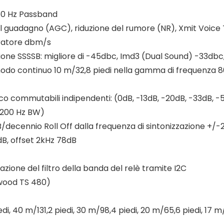
, 50 Hz Passband
l guadagno (AGC), riduzione del rumore (NR), Xmit Voice 
uratore dbm/s
one SSSSB: migliore di -45dbc, Imd3 (Dual Sound) -33dbc,
odo continuo 10 m/32,8 piedi nella gamma di frequenza 80
ico commutabili indipendenti: (0dB, -13dB, -20dB, -33dB, 
(200 Hz BW)
dB/decennio Roll Off dalla frequenza di sintonizzazione +/-
B, offset 2kHz 78dB
ione del filtro della banda del relè tramite I2C
nwood TS 480)
, 40 m/131,2 piedi, 30 m/98,4 piedi, 20 m/65,6 piedi, 17 m/5