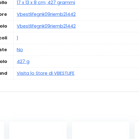
ollo
‎17 x 13 x 8 cm; 427 grammi
ore
‎Vbestlifegnk09riemb21442
olo
‎Vbestlifegnk09riemb21442
oli
‎1
este
‎No
olo
‎427 g
and
Visita lo Store di VBESTLIFE