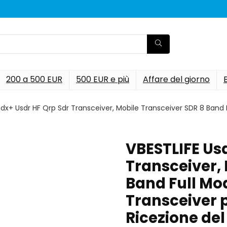
200 a 500 EUR
500 EUR e più
Affare del giorno
sdx+ Usdr HF Qrp Sdr Transceiver, Mobile Transceiver SDR 8 Band
VBESTLIFE Us
Transceiver,
Band Full Mo
Transceiver 
Ricezione de