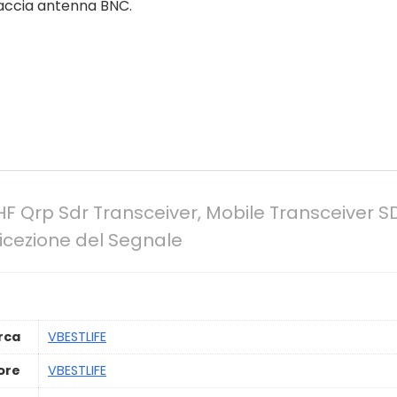
faccia antenna BNC.
HF Qrp Sdr Transceiver, Mobile Transceiver 
icezione del Segnale
rca
‎VBESTLIFE
ore
‎VBESTLIFE