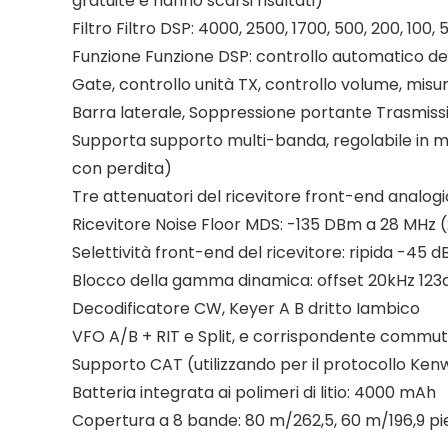
gratuite e hanno scarsi risultati)
Filtro Filtro DSP: 4000, 2500, 1700, 500, 200, 100
Funzione Funzione DSP: controllo automatico de
Gate, controllo unità TX, controllo volume, mis
Barra laterale, Soppressione portante Trasmissi
Supporta supporto multi-banda, regolabile in m
con perdita)
Tre attenuatori del ricevitore front-end analog
Ricevitore Noise Floor MDS: -135 DBm a 28 MHz 
Selettività front-end del ricevitore: ripida -45 
Blocco della gamma dinamica: offset 20kHz 123d
Decodificatore CW, Keyer A B dritto Iambico
VFO A/B + RIT e Split, e corrispondente commutaz
Supporto CAT (utilizzando per il protocollo Ke
Batteria integrata ai polimeri di litio: 4000 mAh
Copertura a 8 bande: 80 m/262,5, 60 m/196,9 piedi