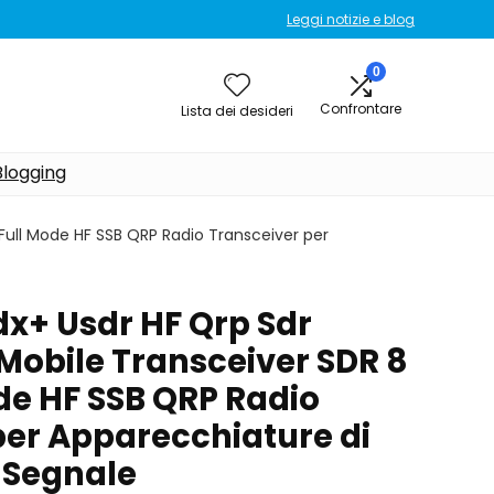
Leggi notizie e blog
0
Confrontare
Lista dei desideri
Blogging
 Full Mode HF SSB QRP Radio Transceiver per
dx+ Usdr HF Qrp Sdr
 Mobile Transceiver SDR 8
de HF SSB QRP Radio
per Apparecchiature di
l Segnale