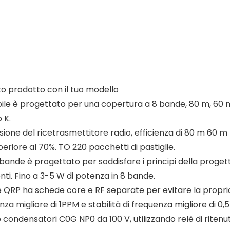
sto prodotto con il tuo modello
ile è progettato per una copertura a 8 bande, 80 m, 60 m, 
 K.
sione del ricetrasmettitore radio, efficienza di 80 m 60 m
periore al 70%. TO 220 pacchetti di pastiglie.
 bande è progettato per soddisfare i principi della progett
ti. Fino a 3-5 W di potenza in 8 bande.
 QRP ha schede core e RF separate per evitare la propria 
 migliore di 1PPM e stabilità di frequenza migliore di 0,
o condensatori C0G NP0 da 100 V, utilizzando relè di riten