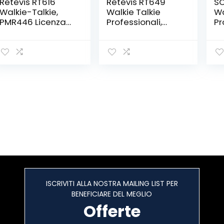
Retevis RT616
Retevis RT649
S
Walkie-Talkie,
Walkie Talkie
Wa
PMR446 Licenza-
Professionali,
Pr
libero 16 Canali,
PMR446 IP65
Ri
FM Radio, VOX
Impermeabile
Ra
Squelch, 10 Tono
Ricaricabili,VOX
Su
di Chiamata, LED
Dual Watch LED
PM
Torcia, Walkie
Torcia
VO
Talkie con
Radiocomunicazi
Wa
Schermo (Nero, 2
one
Au
Paio)
Ricetrasmettitori
Wi
per Escursionismo
Ar
Campeggio
Ca
Caccia(Arancia,
1Coppia)
ISCRIVITI ALLA NOSTRA MAILING LIST PER
BENEFICIARE DEL MEGLIO
Offerte