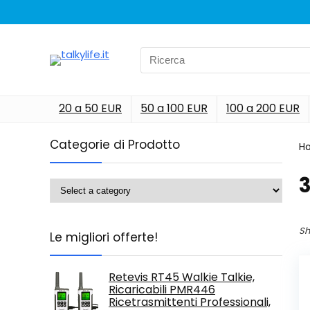
Search
for:
20 a 50 EUR
50 a 100 EUR
100 a 200 EUR
Categorie di Prodotto
H
‎
Sh
Le migliori offerte!
Retevis RT45 Walkie Talkie,
Ricaricabili PMR446
Ricetrasmittenti Professionali,