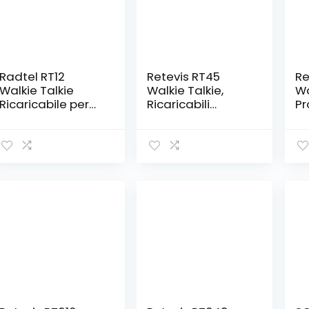
Radtel RT12
Retevis RT45
Re
Walkie Talkie
Walkie Talkie,
Wa
Ricaricabile per
Ricaricabili
Pr
Adulti Portatile a
PMR446
PM
Lungo Raggio
Ricetrasmittenti
Wa
Senza Licenza
Professionali,
Ri
PMR 446 Radio
Ricarica USB VOX
Li
Ricetrasmettitore
16 Canali Torcia
VO
16CH Vivavoce
Elettrica Portatile
Wa
VOX per Escursioni
Walkie-Talkie
pe
in Campeggio…
Professionali(2
Fa
(Nero)
Pezzi)
Pe