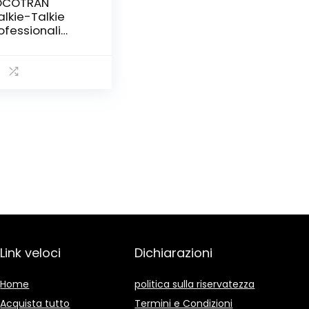
OCOTRAN
lkie-Talkie
ofessionali
caricabili Lungo
ggio 5 miglia
per Vibrazione,
R446 16 Canali,
X DTCSS/DCS,
lkie Talkies con
ricolare
reless per
rampicata
ccia (1 Paio)
Link veloci
Dichiarazioni
Home
politica sulla riservatezza
Acquista tutto
Termini e Condizioni