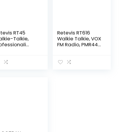
tevis RT45
Retevis RT616
lkie-Talkie,
Walkie Talkie, VOX
ofessionali
FM Radio, PMR446
R446 16CH
Licenza-Libero, 16
lkie Talkie
Canali,
caricabili USB,
CTCSS/DCS,
cenza Libera
Torcia, Walkie
X Led Torcia
Talkie con
lkie Talkie Set
Schermo, Radio
r Scuola
Bidirezionale per
miglia Hotel (4
Sci, Festa,
zzi)
Avventura All’aria
Aperta (Nero, 1
Paio)