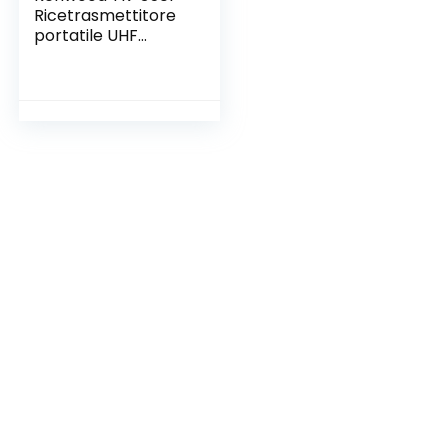
Ricetrasmettitore
portatile UHF
PMR446 analogico,
16 canali, portata
fino a 6 km, utilizzo
libero senza
licenza, Nero