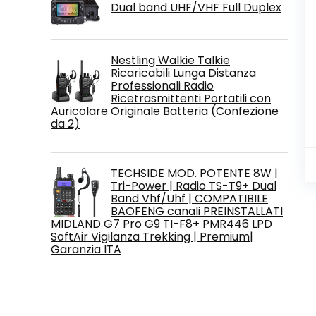
Dual band UHF/VHF Full Duplex
Nestling Walkie Talkie
Ricaricabili Lunga Distanza
Professionali Radio
Ricetrasmittenti Portatili con
Auricolare Originale Batteria (Confezione
da 2)
TECHSIDE MOD. POTENTE 8W |
Tri-Power | Radio TS-T9+ Dual
Band Vhf/Uhf | COMPATIBILE
BAOFENG canali PREINSTALLATI
MIDLAND G7 Pro G9 TI-F8+ PMR446 LPD
SoftAir Vigilanza Trekking | Premium|
Garanzia ITA