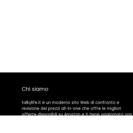
Chi siamo
talkylife.it è un moderno sito Web di confronto e
revisione dei prezzi all-in-one che offre le migliori
offerte disponibili su Amazon e ti tiene aggiornato con
gli ultimi blog aggiunti. Tutte le immagini sono di
proprietà dei rispettivi proprietari. Tutti i contenuti
citati derivano dalle rispettive fonti.