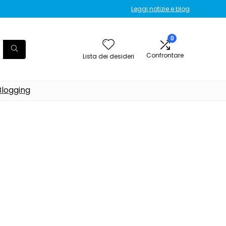
Leggi notizie e blog
0
Confrontare
Lista dei desideri
Blogging