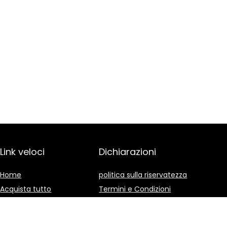
Link veloci
Dichiarazioni
Home
politica sulla riservatezza
Acquista tutto
Termini e Condizioni
Blog
Divulgazione delle
Affiliazioni
I nostri negozi online