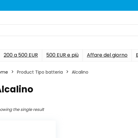
200 a 500 EUR
500 EUR e più
Affare del giorno
ome
Product Tipo batteria
‎Alcalino
Alcalino
owing the single result