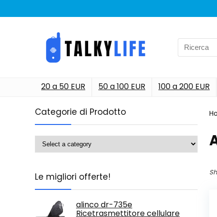
Search
for:
20 a 50 EUR
50 a 100 EUR
100 a 200 EUR
Categorie di Prodotto
H
‎
Sh
Le migliori offerte!
alinco dr-735e
Ricetrasmettitore cellulare