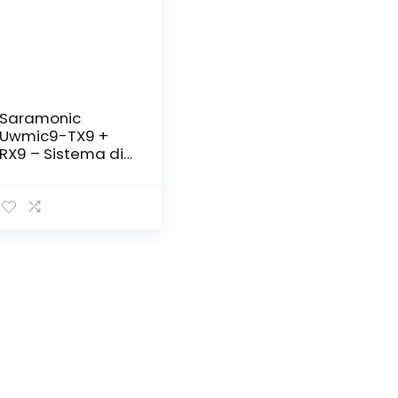
Saramonic
Uwmic9-TX9 +
RX9 – Sistema di
microfono a
cravatta,
wireless, colore:
nero