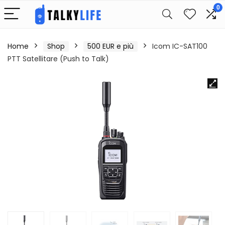
0
Home
Shop
500 EUR e più
Icom IC-SAT100
PTT Satellitare (Push to Talk)