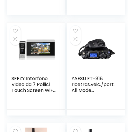
Ricevitore
Wireless,Supporto
Telefono Remoto
Sblocco
SFFZY Interfono
YAESU FT-818
Video da 7 Pollici
ricetras.veic./port.
Touch Screen WiFi
All Mode
IP per Villa con Mini
HF/50/144/430
Ricevitore
MHz 6W + TCXO-9
Wireless, Supporto
100007
Telefono Remoto
Sblocco