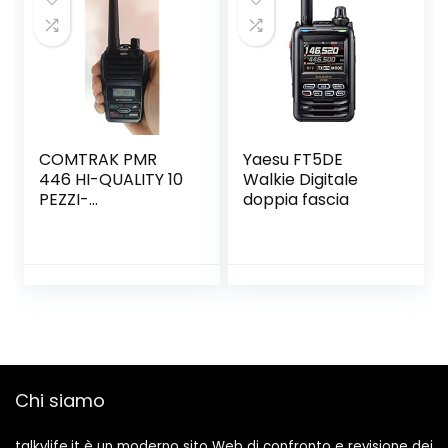
COMTRAK PMR
Yaesu FT5DE
446 HI-QUALITY 10
Walkie Digitale
PEZZI-
doppia fascia
199ch,BATT.LION +
CAR.BAT –
AUR/MIC 370001
Chi siamo
talkylife.it è un moderno sito Web di confronto e revisione dei