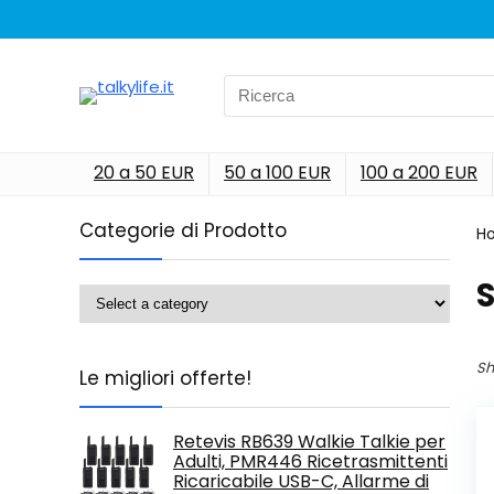
Search
for:
20 a 50 EUR
50 a 100 EUR
100 a 200 EUR
Categorie di Prodotto
H
‎
Sh
Le migliori offerte!
Retevis RB639 Walkie Talkie per
Adulti, PMR446 Ricetrasmittenti
Ricaricabile USB-C, Allarme di