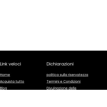
Link veloci
Dichiarazioni
Home
politica sulla riservatezza
Acquista tutto
Termini e Condizioni
Blog
Divulgazione delle
Affiliazioni
I nostri negozi online
Pubblicità