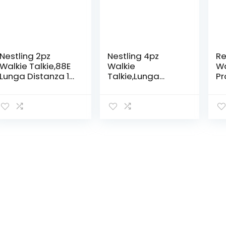
Nestling 2pz
Nestling 4pz
Re
Walkie Talkie,88E
Walkie
Wa
Lunga Distanza 16
Talkie,Lunga
Pr
Canali Due-Via
Distanza 16
Ri
Radio – FM
Canali Due-Via
Li
Ricetrasmettitore
Radio – FM
li
Handheld con LED
Ricetrasmettitore
Ba
Luce Auricolare
Handheld con LED
Po
ed Auricolari
Luce Auricolare
Di
Originali
ed Auricolari
Ta
Originali
Fa
Pe