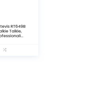
tevis RT649B
lkie Talkie,
ofessionali
caricabile
cenza-
bera,con
tteria AA 16CH
rtatile a Lunga
stanza Walkie
lkie per Attività
miliari Adulti (2
zzi)