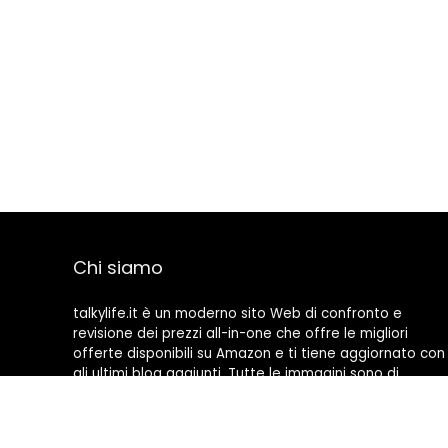
Chi siamo
talkylife.it è un moderno sito Web di confronto e
revisione dei prezzi all-in-one che offre le migliori
offerte disponibili su Amazon e ti tiene aggiornato con
gli ultimi blog aggiunti. Tutte le immagini sono di
proprietà dei rispettivi proprietari. Tutti i contenuti
citati derivano dalle rispettive fonti.