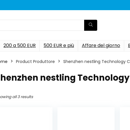
200 a 500 EUR
500 EUR e più
Affare del giorno
ome
Product Produttore
‎Shenzhen nestling Technology Co
Shenzhen nestling Technology 
owing all 3 results