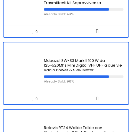
Trasmittenti Kit Sopravvivenza
Already Sold: 49%
0
Mcbazel SW-33 Mark II 100 W da
125~520Mhz Mini Digital VHF UHF a due vie
Radio Power & SWR Meter
Already Sold: 96%
0
Retevis RT24 Walkie Talkie con