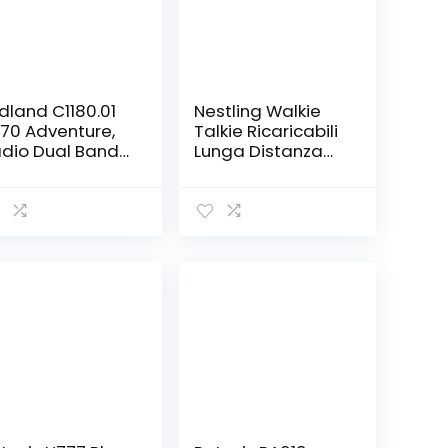
dland C1180.01
Nestling Walkie
70 Adventure,
Talkie Ricaricabili
dio Dual Band
Lunga Distanza
cetrasmittente
Professionali
ofessionale
Radio
lkie Talkie
Ricetrasmittenti
carica Rapida –
Portatili con
allo – 69 LPD e
Auricolare
 PMR446, 12 km,
Originale Batteria
t di 2
(Confezione da
cetrasmettitori
2)
n Box Full
tional