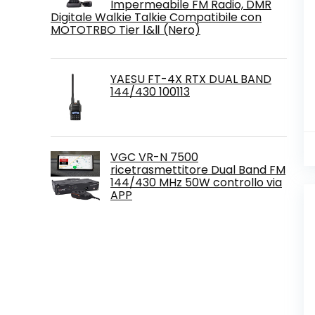
Impermeabile FM Radio, DMR
Digitale Walkie Talkie Compatibile con
MOTOTRBO Tier Ⅰ&Ⅱ (Nero)
YAESU FT-4X RTX DUAL BAND
144/430 100113
VGC VR-N 7500
ricetrasmettitore Dual Band FM
144/430 MHz 50W controllo via
APP