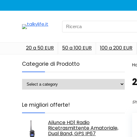
Search
for:
20 a 50 EUR
50 a 100 EUR
100 a 200 EUR
Categorie di Prodotto
H
‎
Sh
Le migliori offerte!
Ailunce HD1 Radio
Ricetrasmittente Amatoriale,
Dual Band, GPS IP67