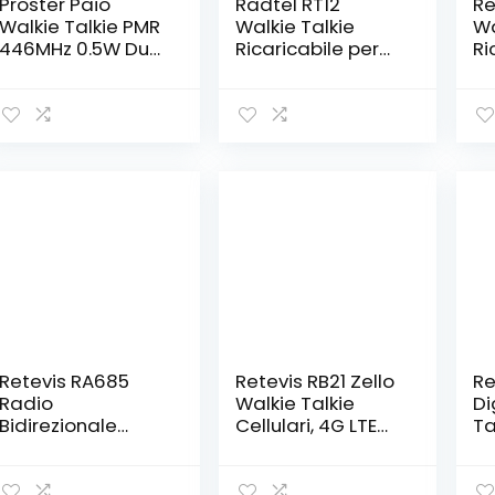
Proster Paio
Radtel RT12
Re
Walkie Talkie PMR
Walkie Talkie
Wa
446MHz 0.5W Due
Ricaricabile per
Ri
Vie 16 Canale
Adulti Portatile a
P
Radio Walkie
Lungo Raggio
Ri
Talkie Ham Radio
Senza Licenza
Po
Ricetrasmettitore
PMR 446 Radio
li
Ricaricabile con
Ricetrasmettitore
VO
Auricolari Originali
16CH Vivavoce
Ra
e USB
VOX per Escursioni
Ri
Caricabatterie
in Campeggio…
Wa
(Nero)
Pr
Fa
Pe
Retevis RA685
Retevis RB21 Zello
Re
Radio
Walkie Talkie
Di
Bidirezionale
Cellulari, 4G LTE
Ta
Doppia Banda,
Smartphone a
Ra
Radio Portatile,
Lungo Raggio con
Bi
Walkie Talkie
GPS, Bluetooth,
Di