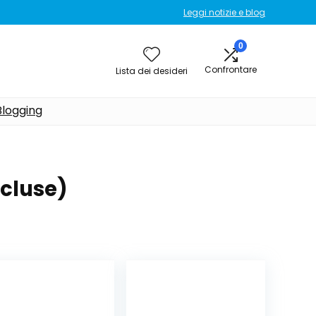
Leggi notizie e blog
0
Confrontare
Lista dei desideri
Blogging
incluse)