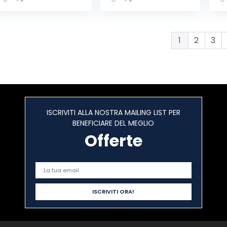
Lungo Raggio,
Wi-Fi, Radio di
a,
Ricetrasmettitore
Rete IP54 con
DM
di Misurazione
1G+8G, Schermo
Im
della Frequenza
da 2,4 Pollici (2
TD
1
2
3
Ricaricabile per
Pezzi)
Wa
Attività Radio
Pr
(Nero, 2 Pezzi)
Af
Pe
ISCRIVITI ALLA NOSTRA MAILING LIST PER
BENEFICIARE DEL MEGLIO
Offerte