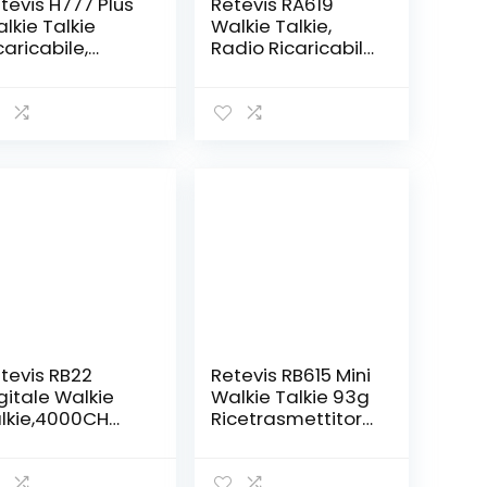
tevis H777 Plus
Retevis RA619
lkie Talkie
Walkie Talkie,
caricabile,
Radio Ricaricabile
MR446
a 2 Vie con
cetrasmittente
Auricolare
rtatile Licenza-
Bluetooth,
bero, Torcia LED
Vibrazione,
X, 16 Canali,
Allarme SOS, VOX,
dio
16CH, per Corsa,
cetrasmittenti,
Caccia, all’Aperto,
lkie Talkie
Regali,
ofessionali
Natale(Verde, 2
miglia (Nero, 2
Pezzi)
zzi)
tevis RB22
Retevis RB615 Mini
gitale Walkie
Walkie Talkie 93g
lkie,4000CH
Ricetrasmettitore
dio
Vibrazione Clone
direzionale
Funzione Walkie-
gitale/Analogic
Talkie VOX SQL