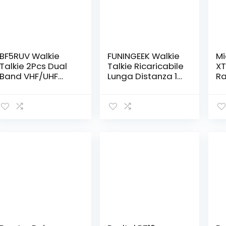
BF5RUV Walkie
FUNINGEEK Walkie
Mi
Talkie 2Pcs Dual
Talkie Ricaricabile
XT
Band VHF/UHF
Lunga Distanza 16
Ra
144-146/430-
Canali VOX
Ri
440MHz Radio
CTCSS/DCS Radio
Pr
Bidirezionale a
FM
Wa
Lungo Raggio per
Ricetrasmettitore
Ri
Adulti con 128
Portatile Walkie
Gi
Canali, Luce LED,
Talkie
24
Caricatore USB
Professionali con
Se
Auricolare (2pz)
Ri
co
Op