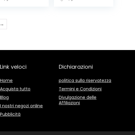
 Radio Portatile
Suoneria Allarme
R IP66
USB (Nero,2 Pezzi)
permeabile,
MA, SMS, FM,
→
lkie Talkie
ofessionale per
fari (Nero, 2
zzi)
Link veloci
Dichiarazioni
Home
politica sulla riservatezza
Acquista tutto
Termini e Condizioni
Blog
Divulgazione delle
Affiliazioni
I nostri negozi online
Pubblicità