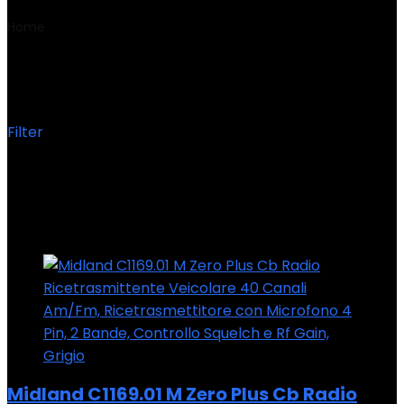
Home
Product Peso articolo
‎665 g
‎665 g
Filter
Showing the single result
Added to wishlist
Removed from wishlist
0
Add to compare
Midland C1169.01 M Zero Plus Cb Radio