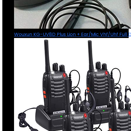
Wouxun KG-UV8D Plus Lion + Ear/Mic Vhf/Uhf Full 