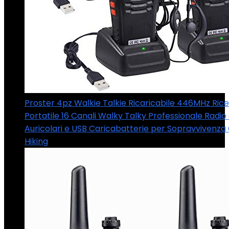
Proster 4pz Walkie Talkie Ricaricabile 446MHz Rice
Portatile 16 Canali Walky Talky Professionale Radio
Auricolari e USB Caricabatterie per Sopravvivenz
Hiking