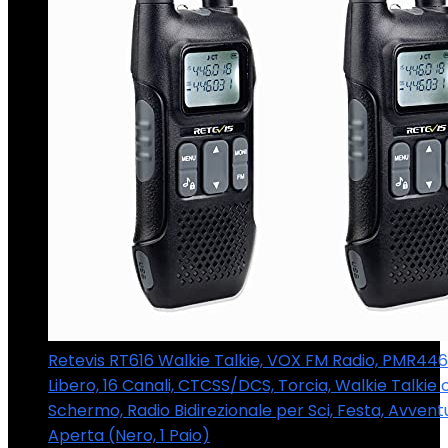
Retevis RT616 Walkie Talkie, VOX FM Radio, PMR446
Libero, 16 Canali, CTCSS/DCS, Torcia, Walkie Talkie 
Schermo, Radio Bidirezionale per Sci, Festa, Avventu
Aperta (Nero, 1 Paio)