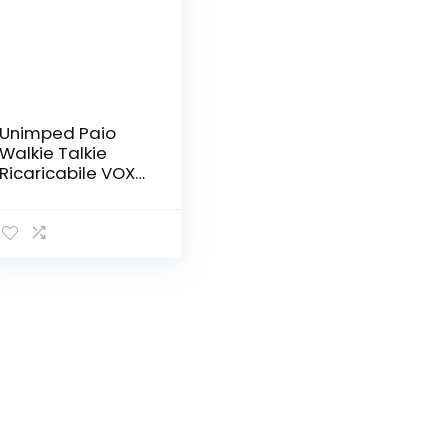
Unimped Paio
Walkie Talkie
Ricaricabile VOX
Radio PMR
446MHz 0.5W
Frequenza Civile
Ricetrasmittente
Portatile 16 Canali
Singola Banda
Spina EU per
Negozio
Sopravvivenza
Ciclismo