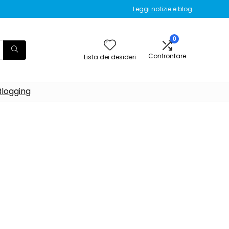
Leggi notizie e blog
0
Confrontare
Lista dei desideri
Blogging