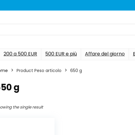
200 a 500 EUR
500 EUR e più
Affare del giorno
ome
Product Peso articolo
‎650 g
650 g
owing the single result