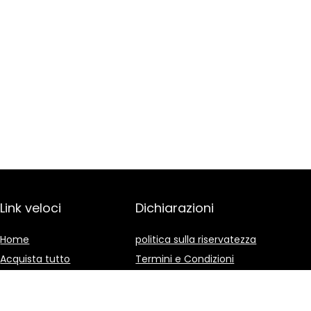
Link veloci
Dichiarazioni
Home
politica sulla riservatezza
Acquista tutto
Termini e Condizioni
Blog
Divulgazione delle
Affiliazioni
I nostri negozi online