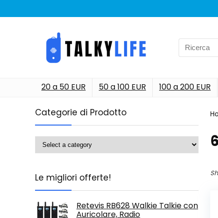
Search
for:
20 a 50 EUR
50 a 100 EUR
100 a 200 EUR
Categorie di Prodotto
H
‎
Sh
Le migliori offerte!
Retevis RB628 Walkie Talkie con
Auricolare, Radio