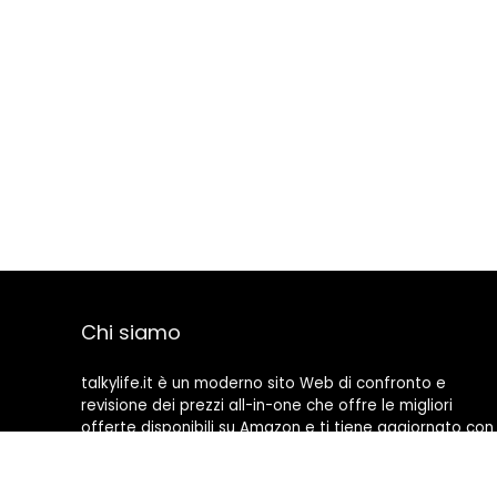
Chi siamo
talkylife.it è un moderno sito Web di confronto e
revisione dei prezzi all-in-one che offre le migliori
offerte disponibili su Amazon e ti tiene aggiornato con
gli ultimi blog aggiunti. Tutte le immagini sono di
proprietà dei rispettivi proprietari. Tutti i contenuti
citati derivano dalle rispettive fonti.