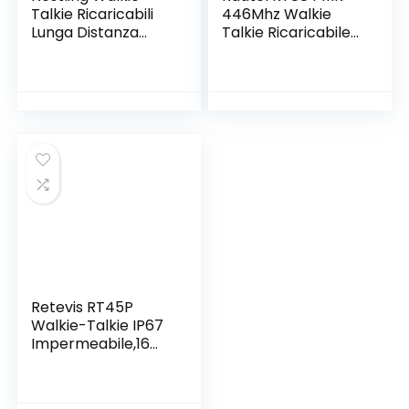
Talkie Ricaricabili
446Mhz Walkie
Lunga Distanza
Talkie Ricaricabile
Professionali Radio
16 Canali
Ricetrasmittenti
Comunicazione
Portatili con
Radio Walky Walky
Auricolare Originale
Professionale con
Batteria
Tipo USB Ricarica
(Confezione da 2)
Auricolare VOX per
Costruzione
Ristorante
Supermercato
Retevis RT45P
Walkie-Talkie IP67
Impermeabile,16
Canali,Senza
Licenza PMR446,
Torcia LED,