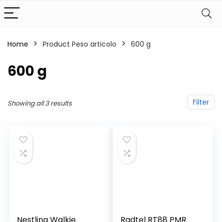
Home
Product Peso articolo
‎600 g
‎600 g
Filter
Showing all 3 results
Nestling Walkie
Radtel RT88 PMR