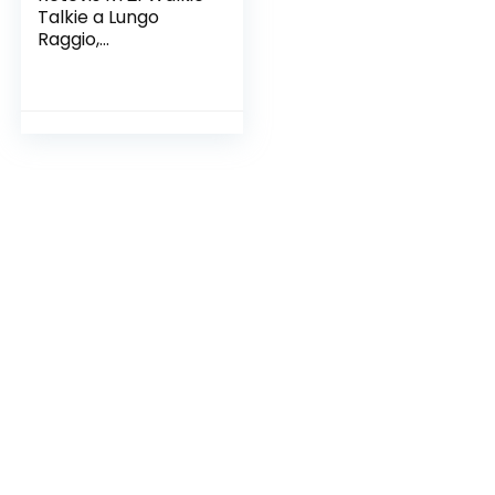
Talkie a Lungo
Raggio,
Radioamatore
Portatile con Base
Ricarica a 6 Slot,
VOX, Squelch, Radio
Bidirezionale
Ricaricabile Adatto
per Sicurezza,
Guardia,
Emergenza (Nero,
6 Pezzi)