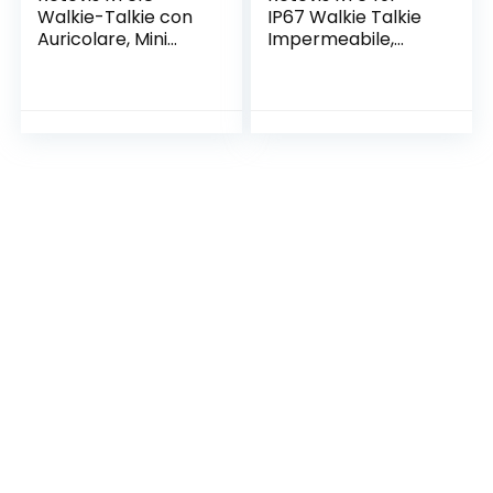
Walkie-Talkie con
IP67 Walkie Talkie
Auricolare, Mini
Impermeabile,
Radio PMR446,
Galleggianti
Doppio Tasto PTT,
Ricaricabili,
Radio Portatile
Licenza-Libera
Raggio Lungo,
PMR446, 16CH,
Walkie Talkie
Allarme SOS, a
Emergenza Adatto
Lungo Raggio
per Hotel, Vendita
Walkie Talkie per
al Dettaglio(Nero,
Adulti Sci Surf
4Pezzi)
Kayak Pesca
Caccia Estate (2
Pz)