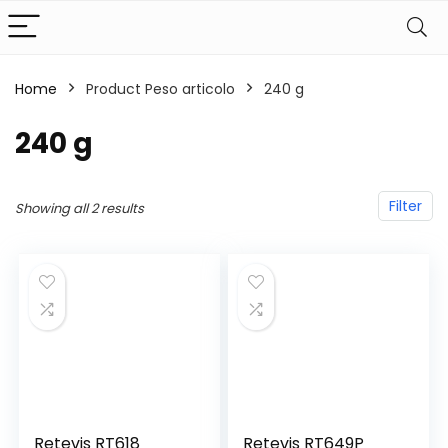
Home
Product Peso articolo
‎240 g
‎240 g
Filter
Showing all 2 results
Retevis RT618
Retevis RT649P