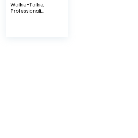
Walkie-Talkie,
Professionali
PMR446 16CH
Walkie Talkie
Ricaricabili USB,
Licenza Libera VOX
Led Torcia Walkie
Talkie Set per
Scuola Famiglia
Hotel (4 Pezzi)