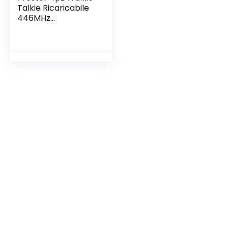
Talkie Ricaricabile
446MHz
Ricetrasmittenti
Portatile 16 Canali
Walky Talky
Professionale Radio
con Auricolari e
USB Caricabatterie
per Sopravvivenza
Campeggio Hiking