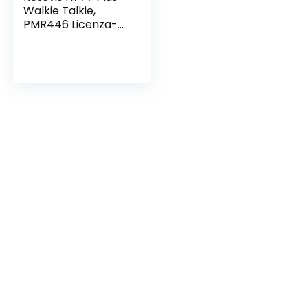
Walkie Talkie,
PMR446 Licenza-
Libero, Walkie
Talkie Professionali,
Torcia LED, VOX
Ricetrasmettitore
Ricaricabile per
Magazzino,
Sicurezza, Scuola
(Nero, 10 Pezzi)