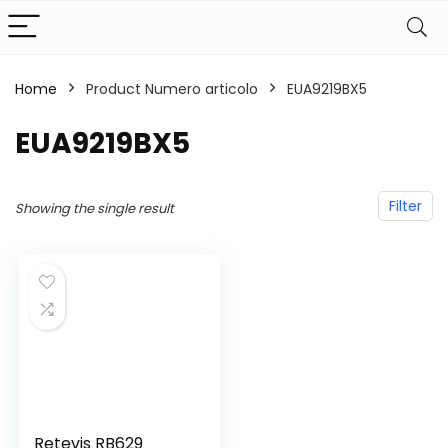
Home
Product Numero articolo
‎EUA9219BX5
‎EUA9219BX5
Filter
Showing the single result
Retevis RB629