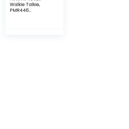
Walkie Talkie,
PMR446
Ricetrasmittente
Professionale con
Funzione di
Clonazione
Wireless VOX,
Allarme di
Emergenza, 16
Canali, Walkie
Talkie Ricaricabile
per Cantiere (10
Pezzi, Nero)