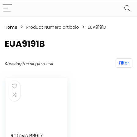
Home
Product Numero articolo
‎EUA9191B
‎EUA9191B
Filter
Showing the single result
Retevis RB617