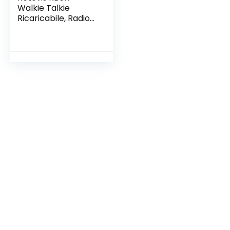
Walkie Talkie
Ricaricabile, Radio
Bidirezionali da
4400mAh con
Cavo USB Type-C 2
in 1, PMR446 VOX,
Allarme di
Emergenza,
Ricetrasmettitore
per Spedizione, Sci
(Nero e Grigio, 2
Pezzi)