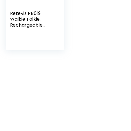
Retevis RB619
Walkie Talkie,
Rechargeable
Walkie-Talkie con
Caricabatterie a 6
Vie, PMR446
Ricetrasmettitori
Professionali con
Auricolare per
Hotel, Ristoranti (6
Pezzi, Blu Navy)