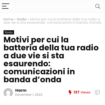
Home
»
Radio
»
Motivi per cui la batteria della tua radio a
due vie si sta esaurendo: comunicazioni in banda d’onda
Radio
Motivi per cui la
batteria della tua radio
a due vie si sta
esaurendo:
comunicazioni in
banda d’onda
Harm
137
Views
December 1, 2022