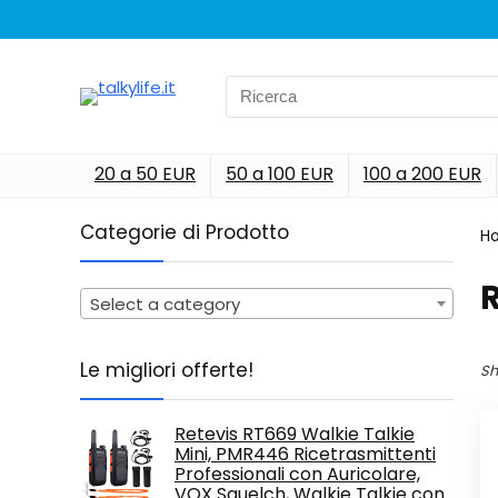
Search
for:
20 a 50 EUR
50 a 100 EUR
100 a 200 EUR
Categorie di Prodotto
H
‎
Select a category
Le migliori offerte!
Sh
Retevis RT669 Walkie Talkie
Mini, PMR446 Ricetrasmittenti
Professionali con Auricolare,
VOX Squelch, Walkie Talkie con