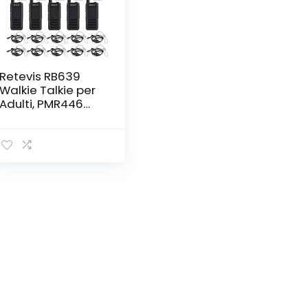
Retevis RB639
Walkie Talkie per
Adulti, PMR446
Ricetrasmittenti
Ricaricabile USB-
C, Allarme di
Emergenza, VOX
Walkie-Talkie
Professionali con
Auricolari per
Scuola, Hotel (10
Pezzi, Nero)