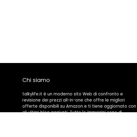
Chi siamo
talkylife.it è un moderno sito Web di confronto e
revisione dei prezzi all-in-one che offre le migliori
offerte disponibili su Amazon e ti tiene aggiornato con
gli ultimi blog aggiunti. Tutte le immagini sono di
proprietà dei rispettivi proprietari. Tutti i contenuti
citati derivano dalle rispettive fonti.