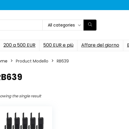
All categories
200 a 500 EUR
500 EUR e più
Affare del giorno
ome
Product Modello
‎RB639
RB639
owing the single result