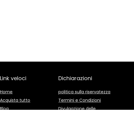
Link veloci
Dichiarazioni
Home
politica sulla riservatezza
Acquista tutto
Termini e Condizioni
Blog
Divulgazione delle
Affiliazioni
I nostri negozi online
Pubblicità