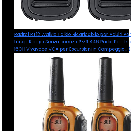
Radtel RT12 Walkie Talkie Ricaricabile per Adulti Por
Lungo Raggio Senza Licenza PMR 446 Radio Ricetra
16CH Vivavoce VOX per Escursioni in Campeggio… 