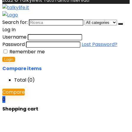
2022 © Talkylife.it Tutti i diritti riservati
Search for:
Log In
Username
Password
Lost Password?
Remember me
Login
Compare items
Total (
0
)
Compare
0
Shopping cart