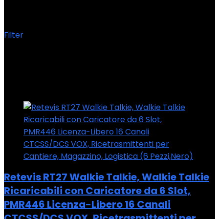
‎EUA9059E-C9059D
Filter
Showing the single result
Added to wishlist
Removed from wishlist
0
Add to compare
Retevis RT27 Walkie Talkie, Walkie Talkie
Ricaricabili con Caricatore da 6 Slot,
PMR446 Licenza-Libero 16 Canali
CTCSS/DCS VOX, Ricetrasmittenti per