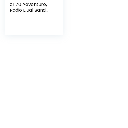
XT70 Adventure,
Radio Dual Band
Ricetrasmittente
Professionale
Walkie Talkie
Ricarica Rapida –
Giallo – 69 LPD e 24
PMR446, 12 km, Set
di 2
Ricetrasmettitori
con Box Full
Optional