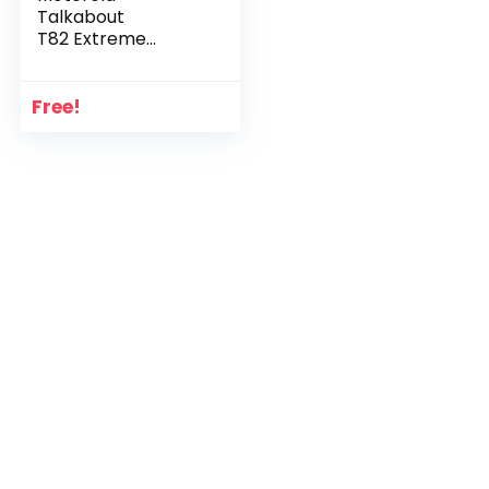
Talkabout
T82 Extreme
PMR446, walkie
Talkie a 2 Vie, Radio
Free!