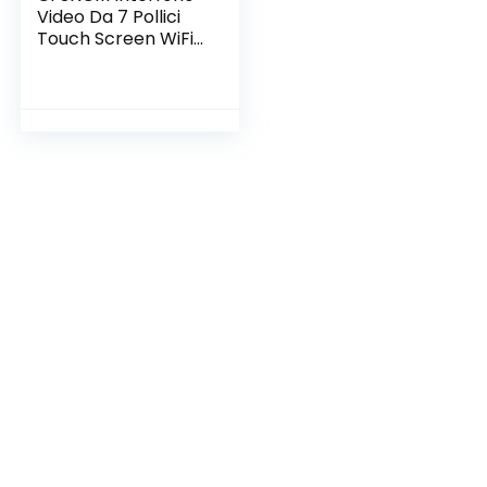
Video Da 7 Pollici
Touch Screen WiFi
IP Per Villa Con Mini
Ricevitore Wireless,
Supporto Telefono
Remoto Sblocco