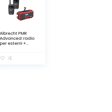
Albrecht PMR
Advanced: radio
per esterni +
radio a
manovella,
caricabatterie,
batterie, 29611,
con chiamata di
emergenza SOS,
modulo solare,
impermeabile
IP67