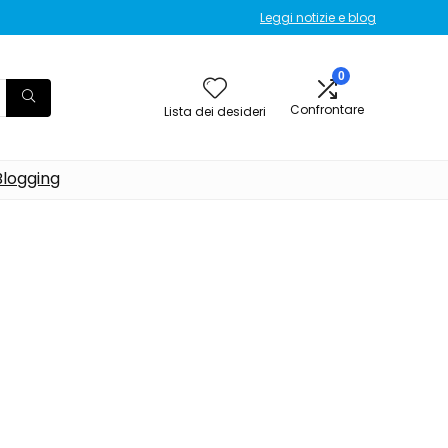
Leggi notizie e blog
0
Confrontare
Lista dei desideri
Blogging