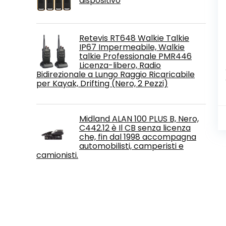
dispositivo
Retevis RT648 Walkie Talkie
IP67 Impermeabile, Walkie
talkie Professionale PMR446
Licenza-libero, Radio
Bidirezionale a Lungo Raggio Ricaricabile
per Kayak, Drifting (Nero, 2 Pezzi)
Midland ALAN 100 PLUS B, Nero,
C442.12 è Il CB senza licenza
che, fin dal 1998 accompagna
automobilisti, camperisti e
camionisti.