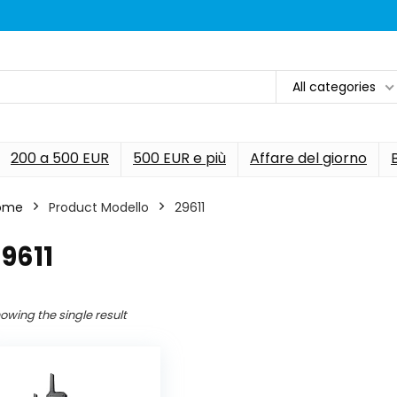
All categories
200 a 500 EUR
500 EUR e più
Affare del giorno
ome
Product Modello
‎29611
29611
owing the single result