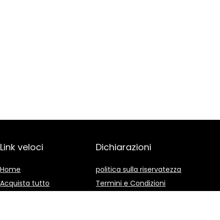
Link veloci
Dichiarazioni
Home
politica sulla riservatezza
Acquista tutto
Termini e Condizioni
Blog
Divulgazione delle
Affiliazioni
I nostri negozi online