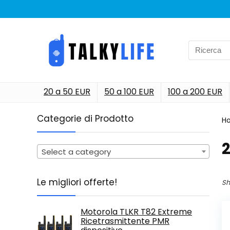
Search
for:
20 a 50 EUR
50 a 100 EUR
100 a 200 EUR
Categorie di Prodotto
H
‎
Select a category
Le migliori offerte!
Sh
Motorola TLKR T82 Extreme
Ricetrasmittente PMR