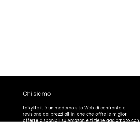
Chi siamo
talkylife.it è un moderno sito Web di confronto e
revisione dei prezzi all-in-one che offre le migliori
offerte disponibili su Amazon e ti tiene aggiornato con
gli ultimi blog aggiunti. Tutte le immagini sono di
proprietà dei rispettivi proprietari. Tutti i contenuti
citati derivano dalle rispettive fonti.