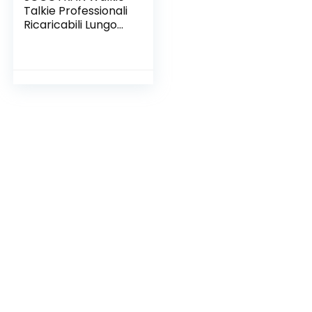
Talkie Professionali
Ricaricabili Lungo
Raggio 5 miglia
Super Vibrazione,
PMR446 16 Canali,
VOX DTCSS/DCS,
Walkie Talkies con
Auricolare Wireless
per Arrampicata
Caccia (1 Paio)