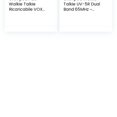
Walkie Talkie
Talkie UV-5R Dual
Ricaricabile VOX
Band 65MHz ~
Radio PMR 446MHz
108MHz VHF/UHF
0.5W Frequenza
Walky Talky LED FM
Civile
128 Memory
Ricetrasmittente
Channels 2 Way
Portatile 16 Canali
Radio FM
Singola Banda
Transceiver Radio
Spina EU per
Receiver Support
Negozio
VOX with EU Power
Sopravvivenza
Cable
Ciclismo