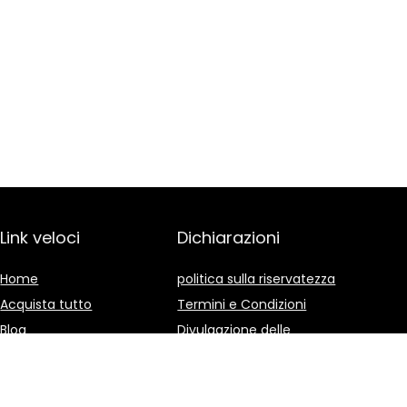
Link veloci
Dichiarazioni
Home
politica sulla riservatezza
Acquista tutto
Termini e Condizioni
Blog
Divulgazione delle
Affiliazioni
I nostri negozi online
Pubblicità