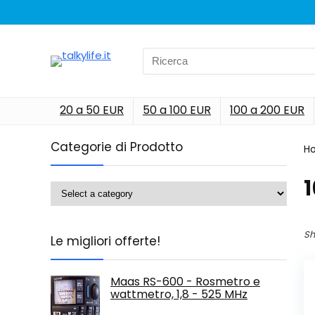
Search
for:
20 a 50 EUR
50 a 100 EUR
100 a 200 EUR
Categorie di Prodotto
H
‎
Sh
Le migliori offerte!
Maas RS-600 - Rosmetro e
wattmetro, 1,8 - 525 MHz