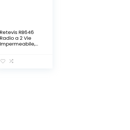
Retevis RB646
Radio a 2 Vie
Impermeabile,
Walkie Talkie a
Lungo Raggio,
PMR446 Allarme
di Emergenza,
Mini Radio
Portatile
Bidirezionale per
Uso
Commerciale(Ner
o, 6 Pezzi)