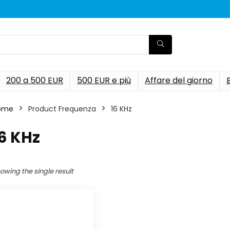
200 a 500 EUR
500 EUR e più
Affare del giorno
ome
Product Frequenza
‎16 KHz
16 KHz
owing the single result