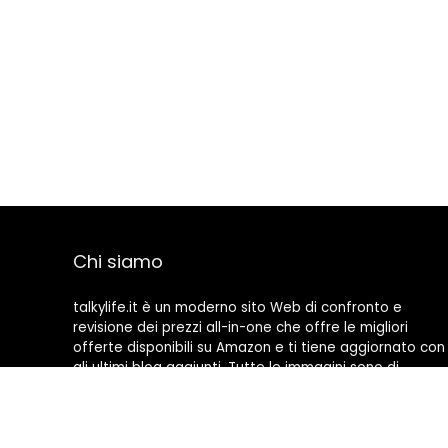
Chi siamo
talkylife.it è un moderno sito Web di confronto e
revisione dei prezzi all-in-one che offre le migliori
offerte disponibili su Amazon e ti tiene aggiornato con
gli ultimi blog aggiunti. Tutte le immagini sono di
proprietà dei rispettivi proprietari. Tutti i contenuti
citati derivano dalle rispettive fonti.