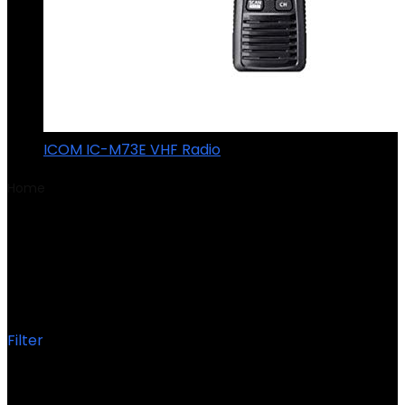
ICOM IC-M73E VHF Radio
Home
Product Dimensioni prodotto
‎10 x 10.6 x 2.4 cm;
434 grammi
‎10 x 10.6 x 2.4 cm; 434
grammi
Filter
Showing the single result