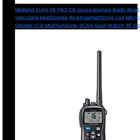
Midland ALAN 48 PRO CB, senza licenza, Radio Rice
Veicolare Multibanda, Ricetrasmettitore con Microf
Display LCD Multifunzione, SCAN, Dual Watch, RF Ga