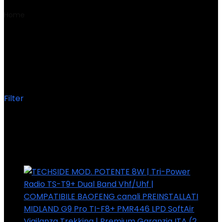
Home
Product Dimensioni del collo
‎26.6 x 22.1 x 10.9 cm;
380 grammi
‎26.6 x 22.1 x 10.9 cm; 380
grammi
Filter
Showing the single result
Added to wishlist
Removed from wishlist
0
Add to compare