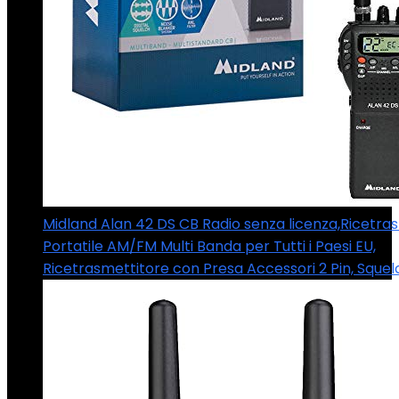
Midland Alan 42 DS CB Radio senza licenza,Ricetra
Portatile AM/FM Multi Banda per Tutti i Paesi EU,
Ricetrasmettitore con Presa Accessori 2 Pin, Squelc