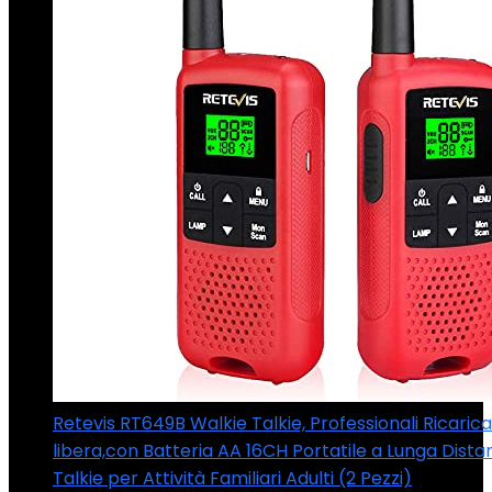
Retevis RT649B Walkie Talkie, Professionali Ricarica
libera,con Batteria AA 16CH Portatile a Lunga Dista
Talkie per Attività Familiari Adulti (2 Pezzi)