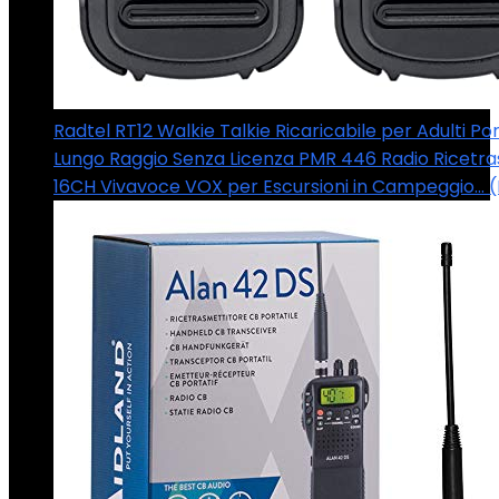
Radtel RT12 Walkie Talkie Ricaricabile per Adulti Por
Lungo Raggio Senza Licenza PMR 446 Radio Ricetra
16CH Vivavoce VOX per Escursioni in Campeggio… 