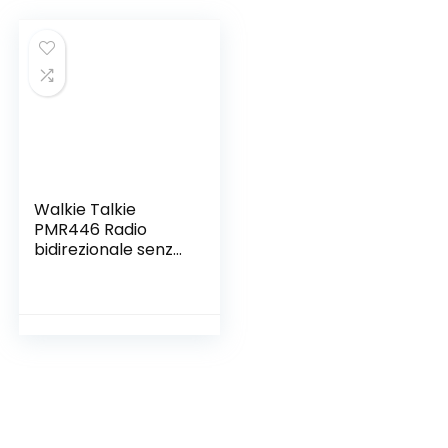
Walkie Talkie
PMR446 Radio
bidirezionale senza
licenza, pofung
PT88E 16 canali
Walkie-talkie
professionali
ricaricabili a lungo
raggio con base
per caricabatterie
USB e auricolari
(nero, 6 pezzi)